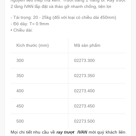
nguyên liệu thép mạ kẽm. Trượt bằng 2 hàng bi. Ray trượt
2 tầng IVAN lắp đặt và tháo gỡ nhanh chống, tiện lợi
- Tải trọng: 20 - 25kg (đối với loại có chiều dài 450mm)
- Độ dày: T= 0.9mm
• Chiều dài:
Kích thước (mm)
Mã sản phẩm
300
02273.300
350
02273.350
400
02273.400
450
02273.450
500
02273.500
Mọi chi tiết nhu cầu về
ray trượt IVAN
mời quý khách liên