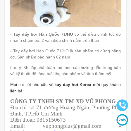
-
Tay đẩy hơi Hàn Quốc 71/HO
có thể điều chỉnh tốc độ
nhanh chậm bởi 2 van điều chỉnh nằm trên thân
- Tay đẩy hơi Hàn Quốc 71/HO là sản phẩm có dừng bằng
cơ. Sản phẩm bảo hành 02 năm
Lưu ý: Khi lắp phải tuân thủ theo các hướng dẫn trong bản
vẽ kỹ thuật để tăng tuổi thọ sản phẩm và tính thẩm mỹ.
Mọi chi tiết nhu cầu về
tay day hoi Korea
mời quý khách
liên hệ:
CÔNG TY TNHH SX-TM-XD VŨ PHONG
Địa chỉ: số 71 đường Hoàng Ngân, Phường Phú
Định, TP.Hồ Chí Minh
Điện thoại: 0815150673
Email: vuphongplus@gmail.com -