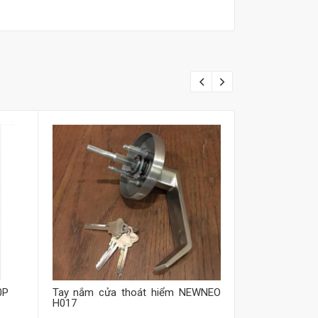
Mua hàng
M
0P
Tay nắm cửa thoát hiểm NEWNEO
Khóa thanh 
H017
H017