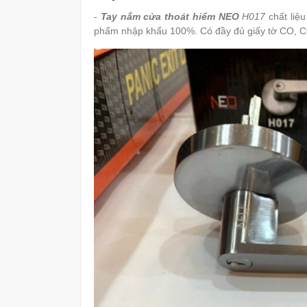
-
Tay nắm cửa thoát hiểm NEO
H017
chất liệu
phẩm nhập khẩu 100%. Có đầy đủ giấy tờ CO, CQ v