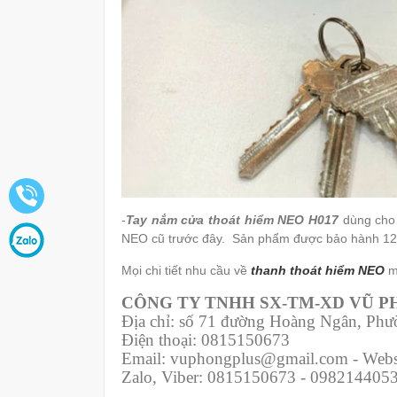
-
Tay nắm cửa thoát hiểm NEO H017
dùng cho 
NEO cũ trước đây. Sản phẩm được bảo hành 12 t
Mọi chi tiết nhu cầu về
thanh thoát hiểm NEO
m
CÔNG TY TNHH SX-TM-XD VŨ 
Địa chỉ: số 71 đường Hoàng Ngân, Ph
Điện thoại: 0815150673
Email: vuphongplus@gmail.com - Webs
Zalo, Viber: 0815150673 - 098214405