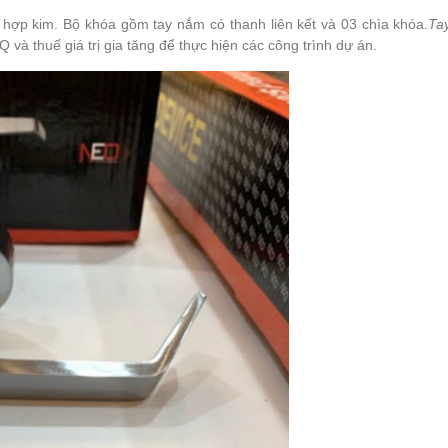
 hợp kim. Bộ khóa gồm tay nắm có thanh liên kết và 03 chìa khóa.
Ta
à thuế giá trị gia tăng để thực hiện các công trình dự án.