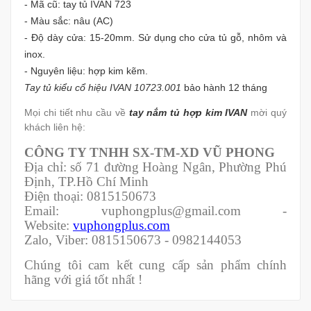
- Mã cũ: tay tủ IVAN 723
- Màu sắc: nâu (AC)
- Độ dày cửa: 15-20mm. Sử dụng cho cửa tủ gỗ, nhôm và
inox.
- Nguyên liệu: hợp kim kẽm.
Tay tủ kiểu cổ hiệu IVAN 10723.001
bảo hành 12 tháng
Mọi chi tiết nhu cầu về
tay nắm tủ hợp kim IVAN
mời quý
khách liên hệ:
CÔNG TY TNHH SX-TM-XD VŨ PHONG
Địa chỉ: số 71 đường Hoàng Ngân, Phường Phú
Định, TP.Hồ Chí Minh
Điện thoại: 0815150673
Email: vuphongplus@gmail.com -
Website:
vuphongplus.com
Zalo, Viber: 0815150673 - 0982144053
Chúng tôi cam kết cung cấp sản phẩm chính
hãng với giá tốt nhất !