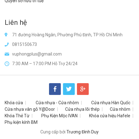
Quyền sở hữu trí tuệ
Liên hệ
71 đường Hoàng Ngân, Phường Phú Định, TP Hồ Chí Minh
0815150673
vuphongplus@gmail.com
7:30 AM – 17:00 PM Hỗ Trợ 24/24
Khóa cửa
Cửa nhựa - Cửa nhôm
Cửa nhựa Hàn Quốc
Cửa nhựa vân gỗ Y@Door
Cửa nhựa lõi thép
Cửa nhôm
Khóa Thẻ Từ
Phụ Kiện Mộc IVAN
Khóa cửa hiệu Hafele
Phụ kiện kính BM
Cung cấp bởi
Trương Đình Duy