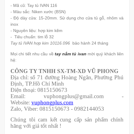
- Mã cũ: Tay tủ IVAN 116
- Màu sắc: Niken xước (BSN)
- Độ dày cửa: 15-20mm. Sử dụng cho cửa tủ gỗ, nhôm và
inox
- Nguyên liệu: hợp kim kẽm
- Tiêu chuẩn: tim lỗ 32
Tay tủ IVAN hợp kim 10116.096
bảo hành 24 tháng
Mọi chi tiết nhu cầu về
tay nắm tủ ivan
mời quý khách liên
hệ:
CÔNG TY TNHH SX-TM-XD VŨ PHONG
Địa chỉ: số 71 đường Hoàng Ngân, Phường Phú
Định, TP.Hồ Chí Minh
Điện thoại: 0815150673
Email: vuphongplus@gmail.com -
Website:
vuphongplus.com
Zalo, Viber: 0815150673 - 0982144053
Chúng tôi cam kết cung cấp sản phẩm chính
hãng với giá tốt nhất !