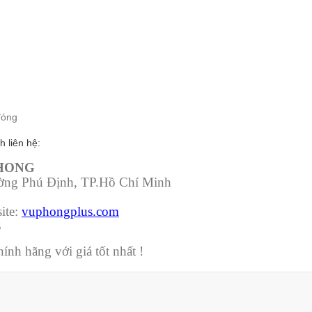
đóng
h liên hệ:
PHONG
ường Phú Định, TP.Hồ Chí Minh
ite:
vuphongplus.com
3
nh hãng với giá tốt nhất !