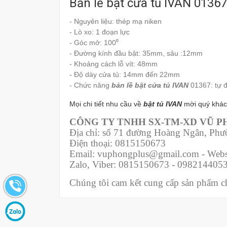
Bản lề bật cửa tủ IVAN 01367
- Nguyên liệu: thép mạ niken
- Lò xo: 1 đoạn lực
- Góc mở: 100⁰
- Đường kính đầu bật: 35mm, sâu :12mm
- Khoảng cách lỗ vít: 48mm
- Độ dày cửa tủ: 14mm đến 22mm
- Chức năng
bản lề bật cửa tủ IVAN
01367: tự 
Mọi chi tiết nhu cầu về
bật tủ IVAN
mời quý khác
CÔNG TY TNHH SX-TM-XD VŨ 
Địa chỉ: số 71 đường Hoàng Ngân, Ph
Điện thoại: 0815150673
Email: vuphongplus@gmail.com - Webs
Zalo, Viber: 0815150673 - 098214405
Chúng tôi cam kết cung cấp sản phẩm chí