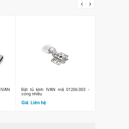
Mua hàng
M
IVAN
Bật tủ kính IVAN mã 01206.003 -
Bật tủ kính h
cong nhiều
cong vừa
Giá: Liên hệ
Giá: Liên hệ