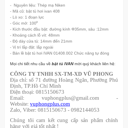
- Nguyên liệu: Thép mạ Niken
- Mã cũ: bật tủ hơi ivan 408
- Lò xo: 1 đoạn lực
- Góc mở: 100⁰
- Kích thước đầu bật: đường kính Φ35mm, sâu :12mm
- Khoảng cách lỗ vít: 48mm
- Độ dày cửa tủ: 14mm đến 21mm
- Vị trí lắp đặt: lắp ngoài
- Bản lề bật tủ hơi IVAN 01408.002 Chức năng tự đóng
Mọi chi tiết nhu cầu về
bật tủ IVAN
mời quý khách liên hệ:
CÔNG TY TNHH SX-TM-XD VŨ PHONG
Địa chỉ: số 71 đường Hoàng Ngân, Phường Phú
Định, TP.Hồ Chí Minh
Điện thoại: 0815150673
Email: vuphongplus@gmail.com -
Website:
vuphongplus.com
Zalo, Viber: 0815150673 - 0982144053
Chúng tôi cam kết cung cấp sản phẩm chính
hãng với giá tốt nhất !