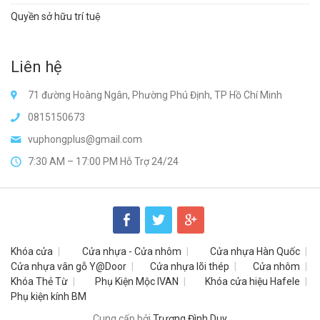
Quyền sở hữu trí tuệ
Liên hệ
71 đường Hoàng Ngân, Phường Phú Định, TP Hồ Chí Minh
0815150673
vuphongplus@gmail.com
7:30 AM – 17:00 PM Hỗ Trợ 24/24
Khóa cửa
Cửa nhựa - Cửa nhôm
Cửa nhựa Hàn Quốc
Cửa nhựa vân gỗ Y@Door
Cửa nhựa lõi thép
Cửa nhôm
Khóa Thẻ Từ
Phụ Kiện Mộc IVAN
Khóa cửa hiệu Hafele
Phụ kiện kính BM
Cung cấp bởi
Trương Đình Duy