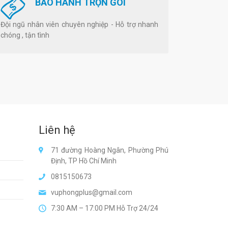
BẢO HÀNH TRỌN GÓI
Đội ngũ nhân viên chuyên nghiệp - Hỗ trợ nhanh
chóng , tận tình
Liên hệ
71 đường Hoàng Ngân, Phường Phú
Định, TP Hồ Chí Minh
0815150673
vuphongplus@gmail.com
7:30 AM – 17:00 PM Hỗ Trợ 24/24