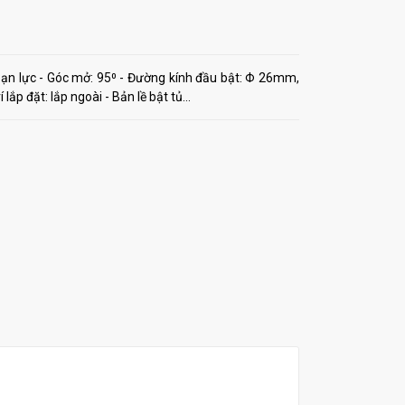
đoạn lực - Góc mở: 95⁰ - Đường kính đầu bật: Φ 26mm,
ắp đặt: lắp ngoài - Bản lề bật tủ...