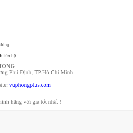
 đóng
h liên hệ:
PHONG
ường Phú Định, TP.Hồ Chí Minh
ite:
vuphongplus.com
3
nh hãng với giá tốt nhất !