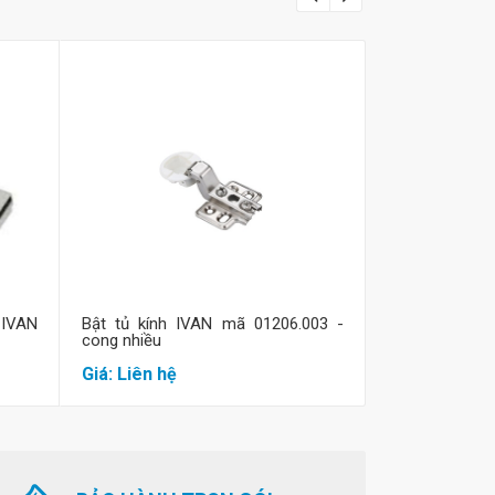
Mua hàng
M
IVAN
Bật tủ kính IVAN mã 01206.003 -
Bật tủ kính h
cong nhiều
cong vừa
Giá: Liên hệ
Giá: Liên hệ