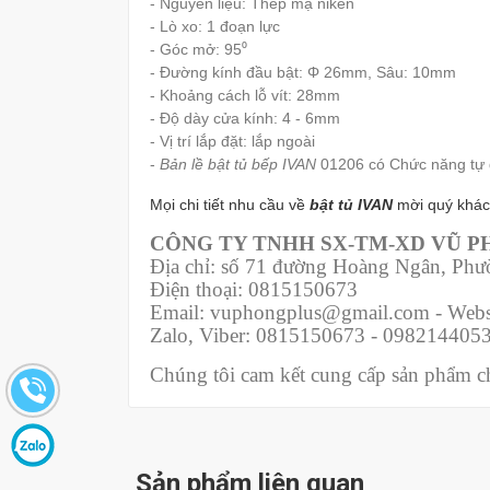
- Nguyên liệu: Thép mạ niken
- Lò xo: 1 đoạn lực
- Góc mở: 95⁰
- Đường kính đầu bật: Φ 26mm, Sâu: 10mm
- Khoảng cách lỗ vít: 28mm
- Độ dày cửa kính: 4 - 6mm
- Vị trí lắp đặt: lắp ngoài
-
Bản lề bật tủ bếp IVAN
01206 có Chức năng tự
Mọi chi tiết nhu cầu về
bật tủ IVAN
mời quý khác
CÔNG TY TNHH SX-TM-XD VŨ 
Địa chỉ: số 71 đường Hoàng Ngân, Ph
Điện thoại: 0815150673
Email: vuphongplus@gmail.com - Webs
Zalo, Viber: 0815150673 - 098214405
Chúng tôi cam kết cung cấp sản phẩm chí
Sản phẩm liên quan