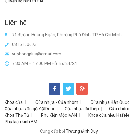
Quyền sở hữu trí tuệ
Liên hệ
71 đường Hoàng Ngân, Phường Phú Định, TP Hồ Chí Minh
0815150673
vuphongplus@gmail.com
7:30 AM – 17:00 PM Hỗ Trợ 24/24
Khóa cửa
Cửa nhựa - Cửa nhôm
Cửa nhựa Hàn Quốc
Cửa nhựa vân gỗ Y@Door
Cửa nhựa lõi thép
Cửa nhôm
Khóa Thẻ Từ
Phụ Kiện Mộc IVAN
Khóa cửa hiệu Hafele
Phụ kiện kính BM
Cung cấp bởi
Trương Đình Duy