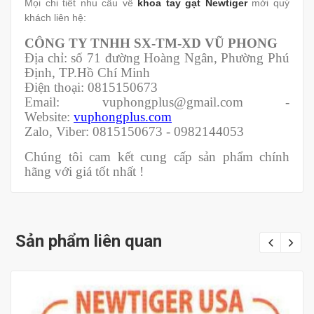
Mọi chi tiết nhu cầu về
khoa tay gạt Newtiger
mời quý
khách liên hệ:
CÔNG TY TNHH SX-TM-XD VŨ PHONG
Địa chỉ: số 71 đường Hoàng Ngân, Phường Phú
Định, TP.Hồ Chí Minh
Điện thoại: 0815150673
Email: vuphongplus@gmail.com -
Website:
vuphongplus.com
Zalo, Viber: 0815150673 - 0982144053
Chúng tôi cam kết cung cấp sản phẩm chính
hãng với giá tốt nhất !
Sản phẩm liên quan