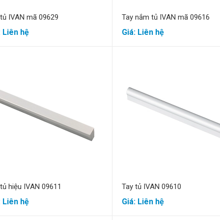
 tủ IVAN mã 09629
Tay nắm tủ IVAN mã 09616
: Liên hệ
Giá: Liên hệ
Cúc
Ngô Trung Dũng
yệt khi mua hàng tại Vũ
Tôi đã mua sản phẩm tại Vũ
tôi cảm thấy mình được
Phong, điều tôi nhận thấy là
 vô cùng chu đáo và tận
phong cách phục vụ thân thiệt, tư
Mua hàng
Mua hàng
c công ty Vũ Phong phát
vấn nhiệt tình khi chat của anh chị
ạnh mẽ hơn nữa, tôi tin
quản lý. Giá rất tốt vì Vũ Phong
u đó.
luôn có chương trình giảm giá từ
10% đến 20% cho các sản phẩm.
Dịch vụ hậu mãi cũng rất tốt, có
trách nhiệm với khách hàng.
 tủ hiệu IVAN 09611
Tay tủ IVAN 09610
: Liên hệ
Giá: Liên hệ