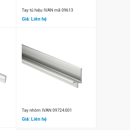
Tay tủ hiệu IVAN mã 09613
Giá: Liên hệ
Nguyễn Văn An
Lê Thị Cúc
Tôi rất thích mua hàng tại Vũ
Thật tuyệt khi mua hàng tạ
Phong, giá cả rất tốt và phù hợp.
Phong, tôi cảm thấy mình 
Tôi đã tiết kiệm được rất nhiều khi
phục vụ vô cùng chu đáo và
Mua hàng
mua hàng tại đây. Nhất là cách
tình.Chúc công ty Vũ Phong 
phục vụ tại đây rất ân cần và chu
triển mạnh mẽ hơn nữa, tôi
đáo, rất có thiện cảm với mọi
chắc điều đó.
người.
Tay nhôm IVAN 09724.001
Giá: Liên hệ