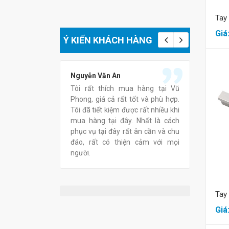
Tay
Giá
Ý KIẾN KHÁCH HÀNG
Nguyễn Văn An
Lê Thị 
 phẩm tại Vũ
Tôi rất thích mua hàng tại Vũ
Thật tu
 nhận thấy là
Phong, giá cả rất tốt và phù hợp.
Phong, 
 thân thiệt, tư
Tôi đã tiết kiệm được rất nhiều khi
phục vụ
chat của anh chị
mua hàng tại đây. Nhất là cách
tình.Chú
tốt vì Vũ Phong
phục vụ tại đây rất ân cần và chu
triển m
ình giảm giá từ
đáo, rất có thiện cảm với mọi
chắc điề
 các sản phẩm.
người.
ũng rất tốt, có
ách hàng.
Tay
Giá