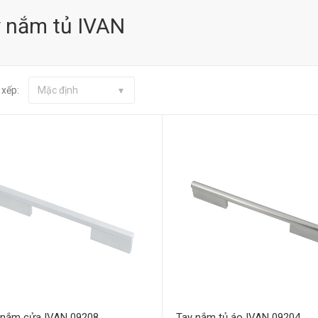
 nắm tủ IVAN
 xếp:
Mặc định
Mua hàng
Mua hàng
 nắm cửa IVAN 09208
Tay nắm tủ áo IVAN 09204