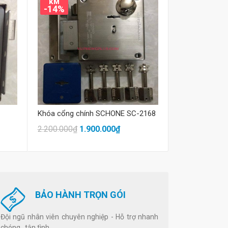
KM
KM
-14%
-22%
Mua hàng
M
Khóa cổng chính SCHONE SC-2168
Khóa cổng S
2.200.000₫
1.900.000₫
1.150.000₫
9
BẢO HÀNH TRỌN GÓI
Đội ngũ nhân viên chuyên nghiệp - Hỗ trợ nhanh
chóng , tận tình