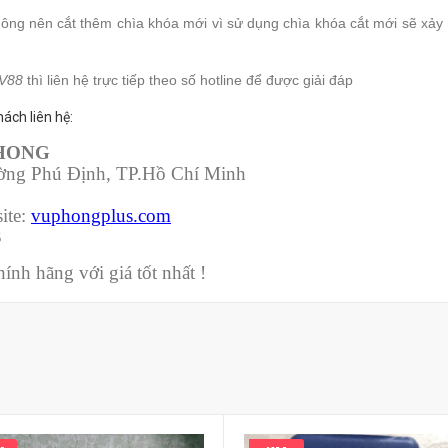
ng nên cắt thêm chìa khóa mới vì sử dụng chìa khóa cắt mới sẽ xảy r
 V88
thì liên hệ trực tiếp theo số hotline để được giải đáp
ách liên hệ:
PHONG
ường Phú Định, TP.Hồ Chí Minh
ite:
vuphongplus.com
3
nh hãng với giá tốt nhất !