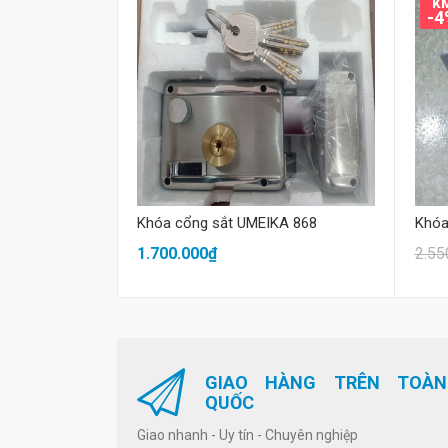
K
-4
Mua hàng
Khóa cổng sắt UMEIKA 868
Khóa
1.700.000₫
2.55
GIAO HÀNG TRÊN TOÀN
QUỐC
Giao nhanh - Uy tín - Chuyên nghiệp