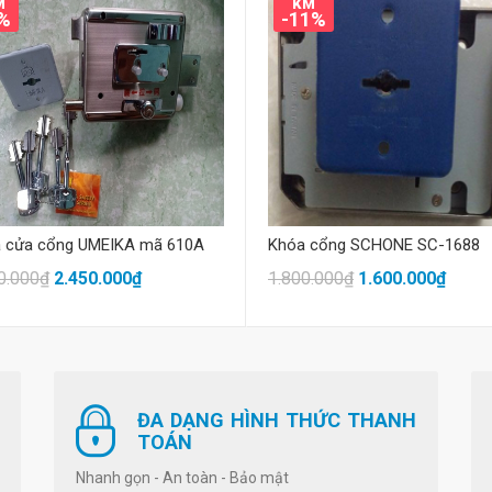
M
KM
%
-11%
Mua hàng
Mua hàng
 cửa cổng UMEIKA mã 610A
Khóa cổng SCHONE SC-1688
0.000₫
2.450.000₫
1.800.000₫
1.600.000₫
ĐA DẠNG HÌNH THỨC THANH
TOÁN
Nhanh gọn - An toàn - Bảo mật