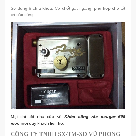
Sử dụng 6 chìa khóa. Có chốt gạt ngang. phù hợp cho tất
cả các cổng
Mọi chi tiết nhu cầu về
Khóa cổng rào cougar 699
móc
mời quý khách liên hệ:
CÔNG TY TNHH SX-TM-XD VŨ PHONG