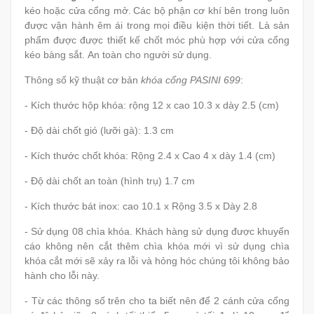
kéo hoặc cửa cổng mở.
Các bộ phận cơ khí bên trong luôn
được vận hành êm ái trong mọi điều kiện thời tiết. Là sản
phẩm được được thiết kế chốt móc phù hợp với cửa cổng
kéo bàng sắt. An toàn cho người sử dụng.
Thông số kỹ thuật cơ bản
khóa cổng PASINI 699
:
- Kích thước hộp khóa: rộng 12 x cao 10.3 x dày 2.5 (cm)
- Độ dài chốt gió (lưỡi gà): 1.3 cm
- Kích thước chốt khóa: Rộng 2.4 x Cao 4 x dày 1.4 (cm)
- Độ dài chốt an toàn (hình trụ) 1.7 cm
- Kích thước bát inox: cao 10.1 x Rộng 3.5 x Dày 2.8
- Sử dụng 08 chìa khóa. Khách hàng sử dụng được khuyến
cáo không nên cắt thêm chìa khóa mới vì sử dụng chìa
khóa cắt mới sẽ xảy ra lỗi và hỏng hóc chúng tôi không bảo
hành cho lỗi này.
- Từ các thông số trên cho ta biết nên để 2 cánh cửa cổng