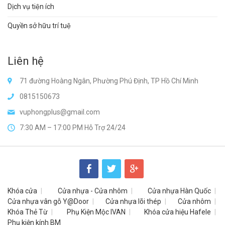
Dịch vụ tiện ích
Quyền sở hữu trí tuệ
Liên hệ
71 đường Hoàng Ngân, Phường Phú Định, TP Hồ Chí Minh
0815150673
vuphongplus@gmail.com
7:30 AM – 17:00 PM Hỗ Trợ 24/24
Khóa cửa
Cửa nhựa - Cửa nhôm
Cửa nhựa Hàn Quốc
Cửa nhựa vân gỗ Y@Door
Cửa nhựa lõi thép
Cửa nhôm
Khóa Thẻ Từ
Phụ Kiện Mộc IVAN
Khóa cửa hiệu Hafele
Phụ kiện kính BM