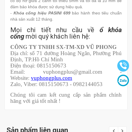
có độ hở giữa 2 cánh tối thiểu 5mm và tối đa là 10 mm để
đảm bảo khóa được sử dụng hiệu quả.
-
Khóa cổng hiệu PASINI 699
bảo hành theo tiêu chuẩn
nhà sản xuất 12 tháng.
Mọi chi tiết nhu cầu về
ổ khóa
cổng
mời quý khách liên hệ:
CÔNG TY TNHH SX-TM-XD VŨ PHONG
Địa chỉ: số 71 đường Hoàng Ngân, Phường Phú
Định, TP.Hồ Chí Minh
Điện thoại: 0815150673
Email: vuphongplus@gmail.com -
Website:
vuphongplus.com
Zalo, Viber: 0815150673 - 0982144053
Chúng tôi cam kết cung cấp sản phẩm chính
hãng với giá tốt nhất !
Sản phẩm liên quan