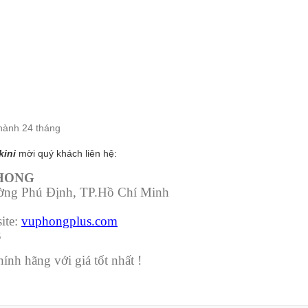
hành 24 tháng
kini
mời quý khách liên hệ:
PHONG
ường Phú Định, TP.Hồ Chí Minh
ite:
vuphongplus.com
3
nh hãng với giá tốt nhất !