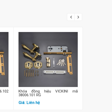
Mua hàng
M
6.102
Khóa đồng hiệu VICKINI mã
Khóa đồng hiệ
38006.101 RG
RG
Giá: Liên hệ
Giá: Liên hệ