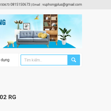
0815150673
vuphongplus@gmail.com
5150673
|
Email :
 dụng
102 RG