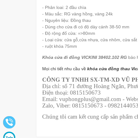
- Phân loai: 2 đầu chìa
- Màu sắc: RG vàng hồng, vàng 24k
- Nguyên liệu:
Đồng thau
- Dùng cho cửa đi có độ dày cánh 38-50 mm
- Độ rộng đố cửa: =>80mm
- Loại cửa: cửa gỗ,cửa nhựa, cửa nhôm, cửa sắt
- ruột khóa 75mm
Khóa cửa đi đồng VICKINI 38402.102 RG
bảo 
Mọi chi tiết nhu cầu về
khóa cửa đồng thau Vic
CÔNG TY TNHH SX-TM-XD VŨ 
Địa chỉ: số 71 đường Hoàng Ngân, Ph
Điện thoại: 0815150673
Email: vuphongplus@gmail.com - Webs
Zalo, Viber: 0815150673 - 098214405
Chúng tôi cam kết cung cấp sản phẩm chí