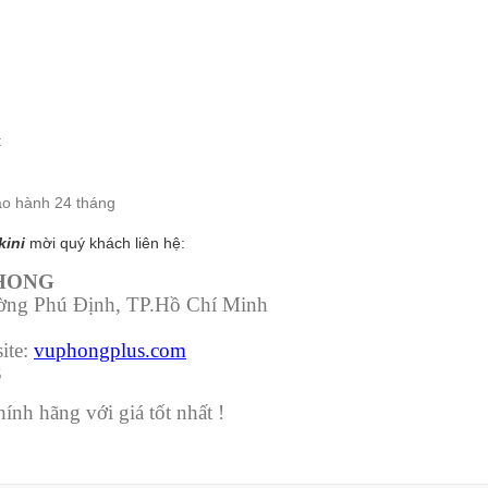
t
ảo hành 24 tháng
kini
mời quý khách liên hệ:
PHONG
ường Phú Định, TP.Hồ Chí Minh
ite:
vuphongplus.com
3
nh hãng với giá tốt nhất !