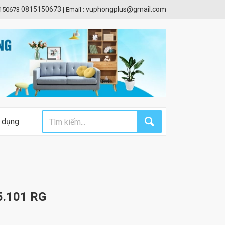
0815150673
vuphongplus@gmail.com
5150673
|
Email :
 dụng
5.101 RG