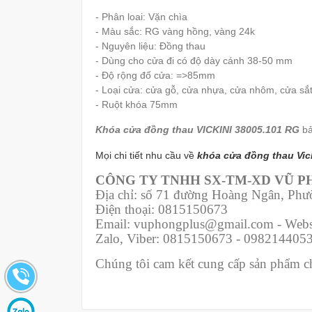
- Phân loai: Vặn chìa
- Màu sắc: RG vàng hồng, vàng 24k
- Nguyên liệu:
Đồng thau
- Dùng cho cửa đi có độ dày cánh 38-50 mm
- Độ rộng đố cửa: =>85mm
- Loại cửa: cửa gỗ, cửa nhựa, cửa nhôm, cửa sắ
- Ruột khóa 75mm
Khóa cửa đồng thau VICKINI 38005.101 RG
b
Mọi chi tiết nhu cầu về
khóa cửa đồng thau Vic
CÔNG TY TNHH SX-TM-XD VŨ 
Địa chỉ: số 71 đường Hoàng Ngân, Ph
Điện thoại: 0815150673
Email: vuphongplus@gmail.com - Webs
Zalo, Viber: 0815150673 - 098214405
Chúng tôi cam kết cung cấp sản phẩm chí