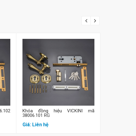
Mua hàng
M
6.102
Khóa đồng hiệu VICKINI mã
Khóa đồng hiệ
38006.101 RG
RG
Giá: Liên hệ
Giá: Liên hệ