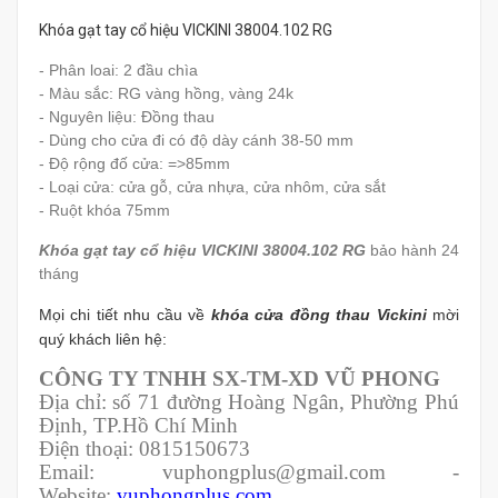
Khóa gạt tay cổ hiệu VICKINI 38004.102 RG
- Phân loai: 2 đầu chìa
- Màu sắc: RG vàng hồng, vàng 24k
- Nguyên liệu:
Đồng thau
- Dùng cho cửa đi có độ dày cánh 38-50 mm
- Độ rộng đố cửa: =>85mm
- Loại cửa: cửa gỗ, cửa nhựa, cửa nhôm, cửa sắt
- Ruột khóa 75mm
Khóa gạt tay cổ hiệu VICKINI 38004.102 RG
bảo hành 24
tháng
Mọi chi tiết nhu cầu về
khóa cửa đồng thau Vickini
mời
quý khách liên hệ:
CÔNG TY TNHH SX-TM-XD VŨ PHONG
Địa chỉ: số 71 đường Hoàng Ngân, Phường Phú
Định, TP.Hồ Chí Minh
Điện thoại: 0815150673
Email: vuphongplus@gmail.com -
Website:
vuphongplus.com