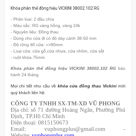
Khóa phân thể đồng hiệu VICKINI 38002.102 RG
- Phân loai: 2 đầu chìa
- Màu sắc: RG vàng hồng, vàng 24k
- Nguyên liệu:
Đồng thau
- Dùng cho cửa đi có độ dày cánh 38-50 mm
- Độ rộng đố cửa: =>80mm
- Loại cửa: cửa gỗ,cửa nhựa, cửa nhôm, cửa sắt
- ruột khóa 75mm
Khóa phân thể đồng hiệu VICKINI 38002.102 RG
bảo
hành 24 tháng
Mọi chi tiết nhu cầu về
khóa cửa đồng thau Vickini
mời
quý khách liên hệ:
CÔNG TY TNHH SX-TM-XD VŨ PHONG
Địa chỉ: số 71 đường Hoàng Ngân, Phường Phú
Định, TP.Hồ Chí Minh
Điện thoại: 0815150673
Email: vuphongplus@gmail.com -
Website:
vuphongplus.com