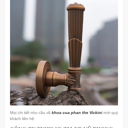
Mọi chi tiết nhu cầu về
khoa cua phan the Vickini
mời quý
khách liên hệ: