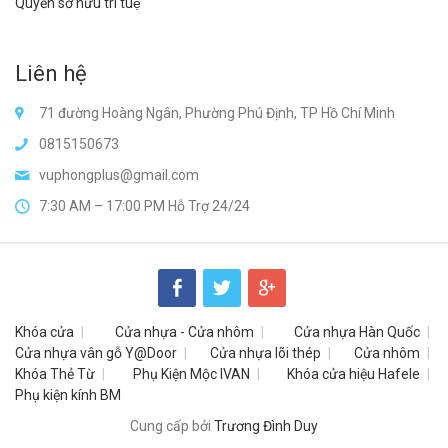
Quyền sở hữu trí tuệ
Liên hệ
71 đường Hoàng Ngân, Phường Phú Định, TP Hồ Chí Minh
0815150673
vuphongplus@gmail.com
7:30 AM – 17:00 PM Hỗ Trợ 24/24
Khóa cửa
Cửa nhựa - Cửa nhôm
Cửa nhựa Hàn Quốc
Cửa nhựa vân gỗ Y@Door
Cửa nhựa lõi thép
Cửa nhôm
Khóa Thẻ Từ
Phụ Kiện Mộc IVAN
Khóa cửa hiệu Hafele
Phụ kiện kính BM
Cung cấp bởi
Trương Đình Duy