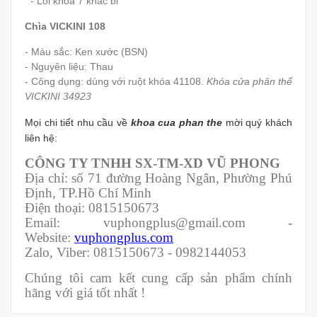
- Lõi khóa 7 khấc bi
Chìa VICKINI 108
- Màu sắc: Ken xước (BSN)
- Nguyên liệu: Thau
- Công dụng: dùng với ruột khóa 41108.
Khóa cửa phân thể
VICKINI 34923
Mọi chi tiết nhu cầu về
khoa cua phan the
mời quý khách
liên hệ:
CÔNG TY TNHH SX-TM-XD VŨ PHONG
Địa chỉ: số 71 đường Hoàng Ngân, Phường Phú
Định, TP.Hồ Chí Minh
Điện thoại: 0815150673
Email: vuphongplus@gmail.com -
Website:
vuphongplus.com
Zalo, Viber: 0815150673 - 0982144053
Chúng tôi cam kết cung cấp sản phẩm chính
hãng với giá tốt nhất !