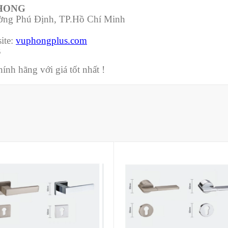
PHONG
ường Phú Định, TP.Hồ Chí Minh
ite:
vuphongplus.com
3
nh hãng với giá tốt nhất !
Mua hàng
Mua hàng