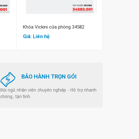
Khóa Vickini cửa phòng 34582
Khóa cửa đi hi
Giá: Liên hệ
Giá: Liên hệ
BẢO HÀNH TRỌN GÓI
Đội ngũ nhân viên chuyên nghiệp - Hỗ trợ nhanh
chóng , tận tình