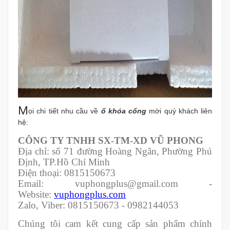
M
ọi chi tiết nhu cầu về
ổ khóa cổng
mời quý khách liên
hệ:
CÔNG TY TNHH SX-TM-XD VŨ PHONG
Địa chỉ: số 71 đường Hoàng Ngân, Phường Phú
Định, TP.Hồ Chí Minh
Điện thoại: 0815150673
Email: vuphongplus@gmail.com -
Website:
vuphongplus.com
Zalo, Viber: 0815150673 - 0982144053
Chúng tôi cam kết cung cấp sản phẩm chính