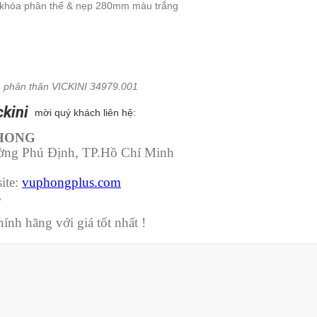
 khóa phân thể & nẹp 280mm màu trắng
 phân thân VICKINI 34979.001
ckini
mời quý khách liên hệ:
PHONG
ường Phú Định, TP.Hồ Chí Minh
ite:
vuphongplus.com
3
nh hãng với giá tốt nhất !