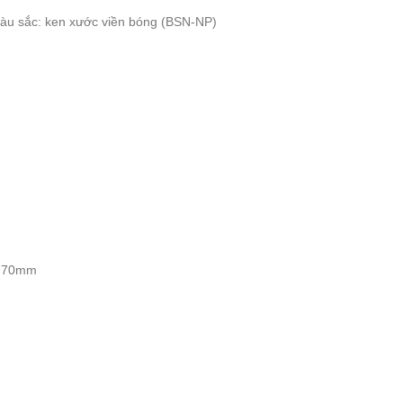
àu sắc: ken xước viền bóng (BSN-NP)
8-70mm