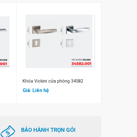
Mua hàng
M
Khóa Vickini cửa phòng 34582
Khóa cửa đi hi
Giá: Liên hệ
Giá: Liên hệ
BẢO HÀNH TRỌN GÓI