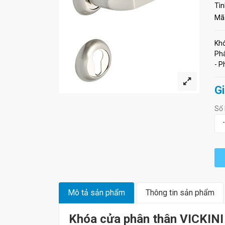
Tìn
Mã
Khó
Phâ
- P
Gi
Số 
-
Mô tả sản phẩm
Thông tin sản phẩm
Khóa cửa phân thân VICKIN