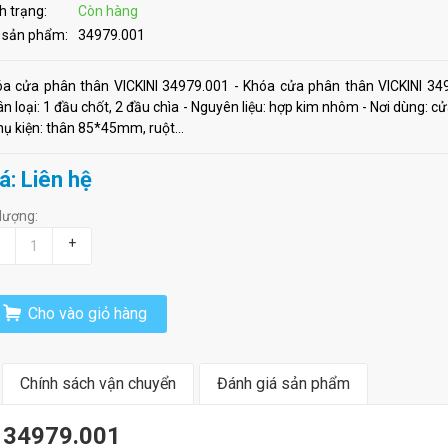
h trạng:
Còn hàng
 sản phẩm:
34979.001
a cửa phân thân VICKINI 34979.001 - Khóa cửa phân thân VICKINI 34
n loại: 1 đầu chốt, 2 đầu chìa - Nguyên liệu: hợp kim nhôm - Nơi dùng: 
hụ kiện: thân 85*45mm, ruột...
á: Liên hệ
lượng:
+
Cho vào giỏ hàng
Chính sách vận chuyển
Đánh giá sản phẩm
I 34979.001