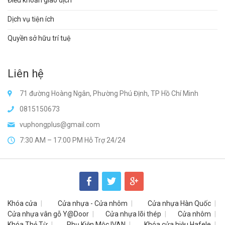
Điều khoản giao dịch
Dịch vụ tiện ích
Quyền sở hữu trí tuệ
Liên hệ
71 đường Hoàng Ngân, Phường Phú Định, TP Hồ Chí Minh
0815150673
vuphongplus@gmail.com
7:30 AM – 17:00 PM Hỗ Trợ 24/24
Khóa cửa
Cửa nhựa - Cửa nhôm
Cửa nhựa Hàn Quốc
Cửa nhựa vân gỗ Y@Door
Cửa nhựa lõi thép
Cửa nhôm
Khóa Thẻ Từ
Phụ Kiện Mộc IVAN
Khóa cửa hiệu Hafele