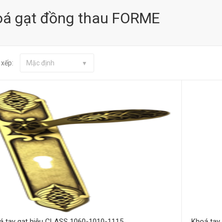
oá gạt đồng thau FORME
 xếp:
Mặc định
Mua hàng
á tay gạt hiệu CLASS 1060-1010-1115
Khoá tay