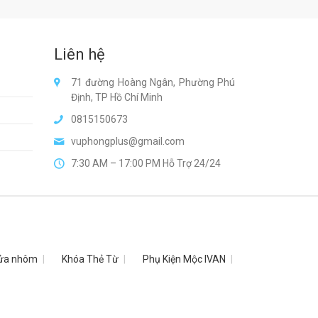
Liên hệ
71 đường Hoàng Ngân, Phường Phú
Định, TP Hồ Chí Minh
0815150673
vuphongplus@gmail.com
7:30 AM – 17:00 PM Hỗ Trợ 24/24
ửa nhôm
Khóa Thẻ Từ
Phụ Kiện Mộc IVAN