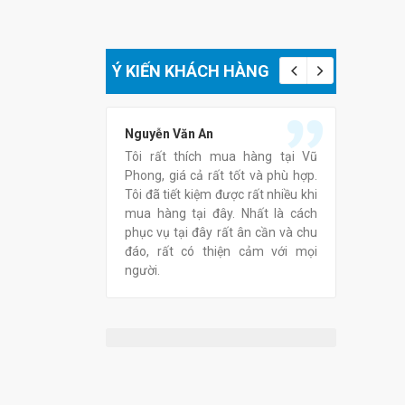
Ý KIẾN KHÁCH HÀNG
Nguyễn Văn An
Lê Thị 
 phẩm tại Vũ
Tôi rất thích mua hàng tại Vũ
Thật tu
 nhận thấy là
Phong, giá cả rất tốt và phù hợp.
Phong, 
 thân thiệt, tư
Tôi đã tiết kiệm được rất nhiều khi
phục vụ
chat của anh chị
mua hàng tại đây. Nhất là cách
tình.Chú
tốt vì Vũ Phong
phục vụ tại đây rất ân cần và chu
triển m
ình giảm giá từ
đáo, rất có thiện cảm với mọi
chắc điề
 các sản phẩm.
người.
ũng rất tốt, có
ách hàng.