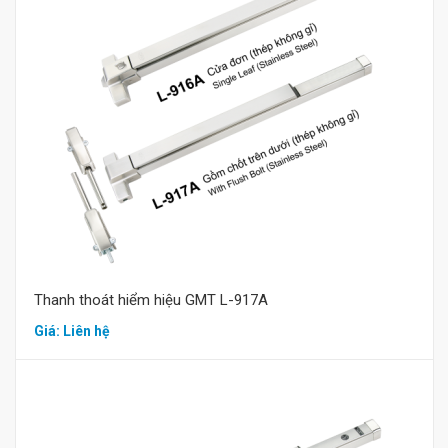
Mua hàng
Thanh thoát hiểm hiệu GMT L-917A
Giá: Liên hệ